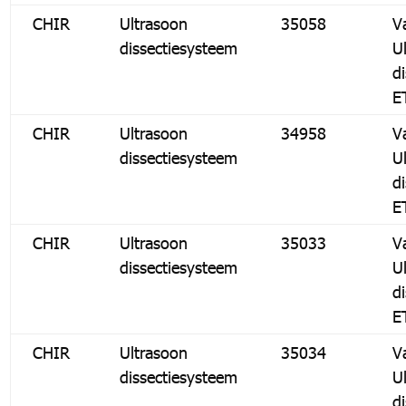
CHIR
Ultrasoon
35058
V
dissectiesysteem
U
d
E
CHIR
Ultrasoon
34958
V
dissectiesysteem
U
d
E
CHIR
Ultrasoon
35033
V
dissectiesysteem
U
d
E
CHIR
Ultrasoon
35034
V
dissectiesysteem
U
d