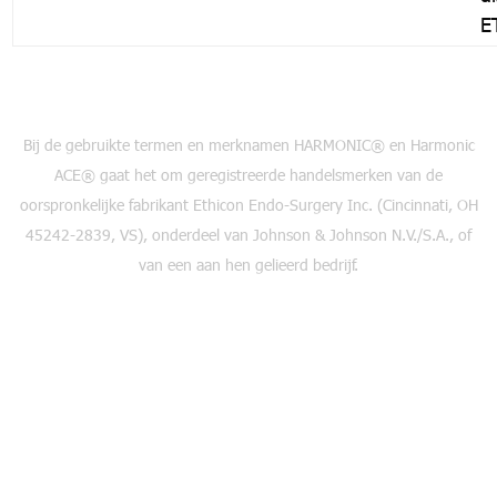
E
Bij de gebruikte termen en merknamen HARMONIC® en Harmonic
ACE® gaat het om geregistreerde handelsmerken van de
oorspronkelijke fabrikant Ethicon Endo-Surgery Inc. (Cincinnati, OH
45242-2839, VS), onderdeel van Johnson & Johnson N.V./S.A., of
van een aan hen gelieerd bedrijf.