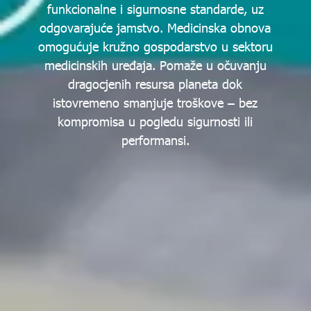
funkcionalne i sigurnosne standarde, uz
odgovarajuće jamstvo. Medicinska obnova
omogućuje kružno gospodarstvo u sektoru
medicinskih uređaja. Pomaže u očuvanju
dragocjenih resursa planeta dok
istovremeno smanjuje troškove – bez
kompromisa u pogledu sigurnosti ili
performansi.