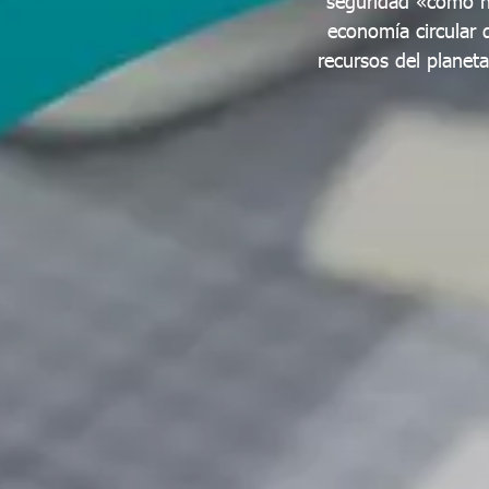
seguridad «como nu
economía circular 
recursos del planet