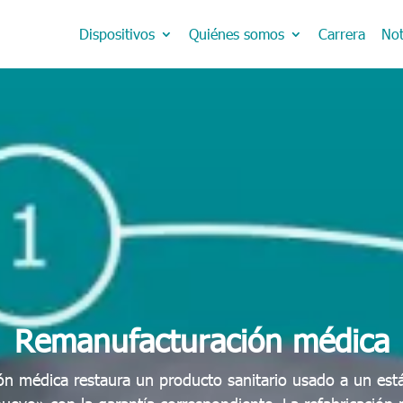
Dispositivos
Quiénes somos
Carrera
Not
Remanufacturación médica
ón médica restaura un producto sanitario usado a un está