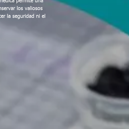
 médica permite una
servar los valiosos
r la seguridad ni el