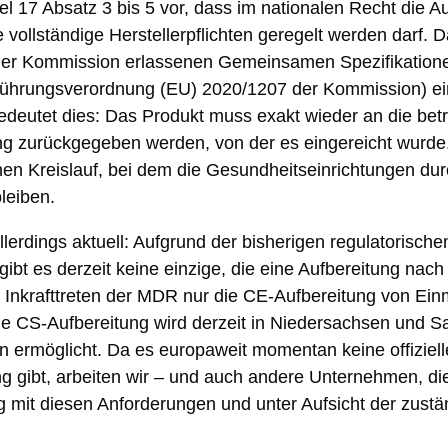
el 17 Absatz 3 bis 5 vor, dass im nationalen Recht die A
vollständige Herstellerpflichten geregelt werden darf. D
der Kommission erlassenen Gemeinsamen Spezifikatio
hführungsverordnung (EU) 2020/1207 der Kommission) ein
bedeutet dies: Das Produkt muss exakt wieder an die bet
g zurückgegeben werden, von der es eingereicht wurde.
en Kreislauf, bei dem die Gesundheitseinrichtungen du
leiben.
lerdings aktuell: Aufgrund der bisherigen regulatorische
 gibt es derzeit keine einzige, die eine Aufbereitung nach 
it Inkrafttreten der MDR nur die CE-Aufbereitung von Ei
Die CS-Aufbereitung wird derzeit in Niedersachsen und 
 ermöglicht. Da es europaweit momentan keine offizielle 
ng gibt, arbeiten wir – und auch andere Unternehmen, di
g mit diesen Anforderungen und unter Aufsicht der zust