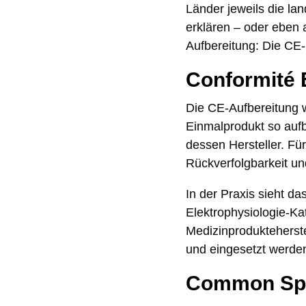
Länder jeweils die l
erklären – oder eben 
Aufbereitung: Die CE-
Conformité 
Die CE-Aufbereitung w
Einmalprodukt so aufbe
dessen Hersteller. Für
Rückverfolgbarkeit un
In der Praxis sieht d
Elektrophysiologie-Ka
Medizinprodukteherste
und eingesetzt werden 
Common Spec