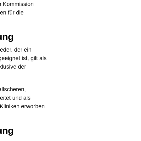
en Kommission
en für die
ung
eder, der ein
ignet ist, gilt als
klusive der
llscheren,
itet und als
 Kliniken erworben
ung